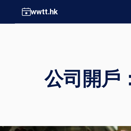
Skip
wwtt.hk
to
content
公司開戶