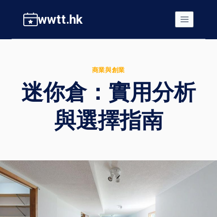
Skip
wwtt.hk
to
content
商業與創業
迷你倉：實用分析
與選擇指南