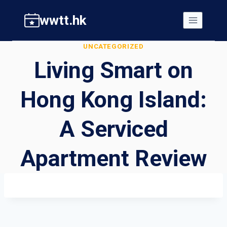
Skip
wwtt.hk
to
content
UNCATEGORIZED
Living Smart on
Hong Kong Island:
A Serviced
Apartment Review