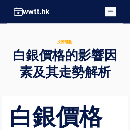
Skip
wwtt.hk
to
content
投資理財
白銀價格的影響因
素及其走勢解析
白銀價格