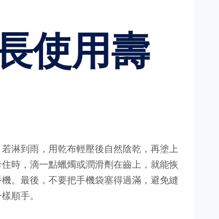
長使用壽
，若淋到雨，用乾布輕壓後自然陰乾，再塗上
卡住時，滴一點蠟燭或潤滑劑在齒上，就能恢
手機。最後，不要把手機袋塞得過滿，避免縫
一樣順手。