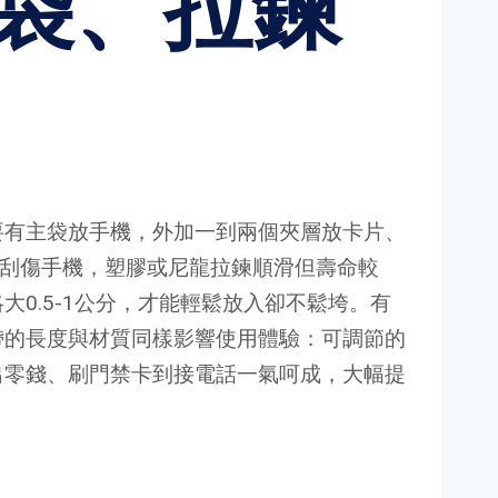
袋、拉鍊
要有主袋放手機，外加一到兩個夾層放卡片、
能刮傷手機，塑膠或尼龍拉鍊順滑但壽命較
0.5-1公分，才能輕鬆放入卻不鬆垮。有
帶的長度與材質同樣影響使用體驗：可調節的
出零錢、刷門禁卡到接電話一氣呵成，大幅提