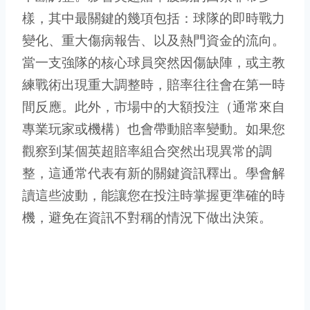
樣，其中最關鍵的幾項包括：球隊的即時戰力
變化、重大傷病報告、以及熱門資金的流向。
當一支強隊的核心球員突然因傷缺陣，或主教
練戰術出現重大調整時，賠率往往會在第一時
間反應。此外，市場中的大額投注（通常來自
專業玩家或機構）也會帶動賠率變動。如果您
觀察到某個英超賠率組合突然出現異常的調
整，這通常代表有新的關鍵資訊釋出。學會解
讀這些波動，能讓您在投注時掌握更準確的時
機，避免在資訊不對稱的情況下做出決策。