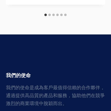
我們的使命
我們的使命是成為客戶最值得信賴的合作夥伴，
通過提供高品質的產品和服務，協助他們在競爭
激烈的商業環境中脫穎而出。