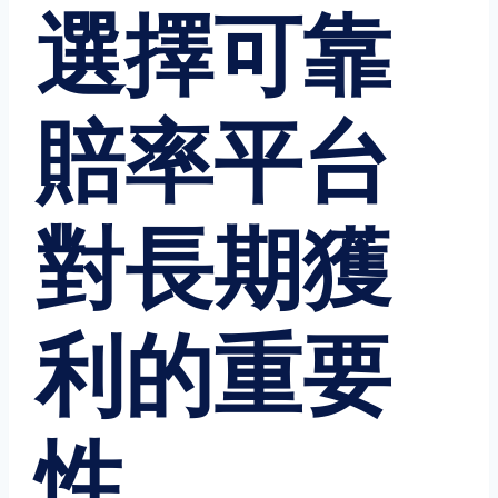
選擇可靠
賠率平台
對長期獲
利的重要
性