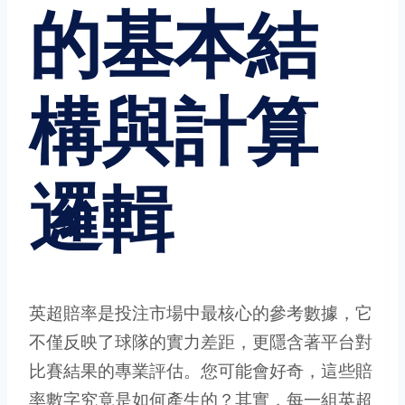
的基本結
構與計算
邏輯
英超賠率是投注市場中最核心的參考數據，它
不僅反映了球隊的實力差距，更隱含著平台對
比賽結果的專業評估。您可能會好奇，這些賠
率數字究竟是如何產生的？其實，每一組英超