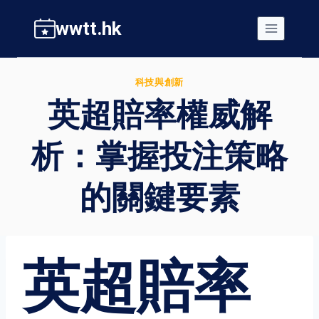
Skip
wwtt.hk
to
content
科技與創新
英超賠率權威解
析：掌握投注策略
的關鍵要素
英超賠率