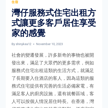
住宿
爐？
灣仔服務式住宅出租方
哪
種
式讓更多客戶居住享受
更
適
家的感覺
合
你？
By
shinykea12
November 10, 2023
社會的變遷發展，許多新奇的事物也被開
發出來，滿足了大眾們的更多需求，例如
服務式住宅出租這類的生活方式，就滿足
了長期要入住酒店的客人，因為這類的服
務式住宅提供有完善的生活必備家電，有
滿足客人的廚房設施，還有就餐區域，客
人可以按個人情況居住時長。在香港，灣