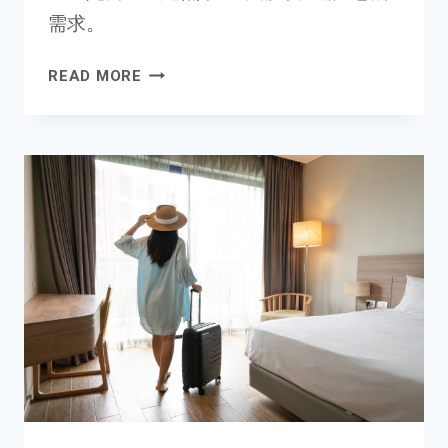
需求。
選
READ MORE
擇
儲
水
式
電
熱
水
爐
或
高
壓
式
電
熱
水