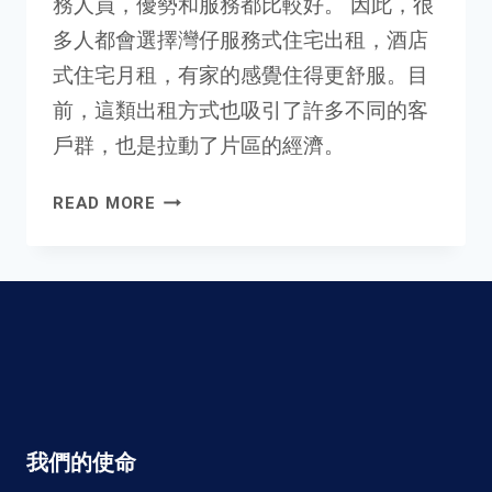
務人員，優勢和服務都比較好。 因此，很
多人都會選擇灣仔服務式住宅出租，酒店
式住宅月租，有家的感覺住得更舒服。目
前，這類出租方式也吸引了許多不同的客
戶群，也是拉動了片區的經濟。
灣
READ MORE
仔
服
務
式
住
宅
出
租
方
我們的使命
式