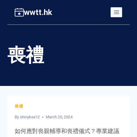
Skip
wwtt.hk
to
content
喪禮
喪禮
By
shinykea12
March 20, 2024
如何應對喪親輔導和喪禮儀式？專業建議