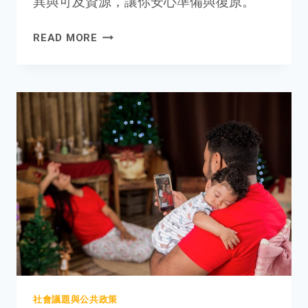
異與可及資源，讓你安心準備與復原。
終
READ MORE
止
懷
孕
全
指
南：
一
步
步
輕
鬆
了
解
這
個
社會議題與公共政策