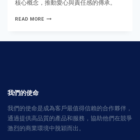
核心概念，推動愛心與責任感的傳承。
兒
READ MORE
童
捐
款：
權
威
分
析
與
真
我們的使命
實
案
我們的使命是成為客戶最值得信賴的合作夥伴，
例
通過提供高品質的產品和服務，協助他們在競爭
激烈的商業環境中脫穎而出。