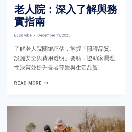
文
老人院：深入了解與務
化
現
實指南
象
By
戀 Vibe
December 11, 2025
了解老人院關鍵評估，掌握「照護品質、
設施安全與費用透明」要點，協助家屬理
性決策並提升長者尊嚴與生活品質。
老
READ MORE
人
院：
深
入
了
解