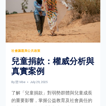
與
務
實
指
南
社會議題與公共政策
兒童捐款：權威分析與
真實案例
By
戀 Vibe
July 29, 2025
了解「兒童捐款」對弱勢群體與兒童成長
的重要影響，掌握公益教育及社會責任的